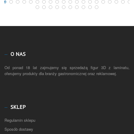
O NAS
Od ponad 18 lat zajmujemy się sprzedażą figur 3D z laminatu,
oferujemy produkty dla branży gastronomicznej oraz reklamowej.
SKLEP
Regulamin sklepu
Sposób dostawy