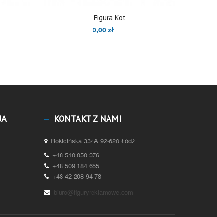
Figura Kot
0,00 zł
JA
KONTAKT Z NAMI
Rokicińska 334A 92-620 Łódź
+48 510 050 376
+48 509 184 655
+48 42 208 94 78
biuro@figuryreklamowe.com