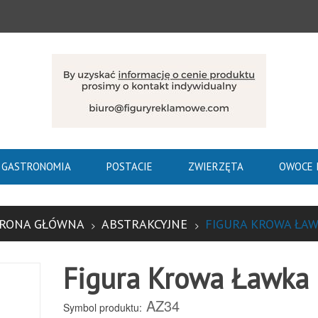
GASTRONOMIA
POSTACIE
ZWIERZĘTA
OWOCE 
RONA GŁÓWNA
ABSTRAKCYJNE
FIGURA KROWA ŁA
Figura Krowa Ławka
AZ34
Symbol produktu: