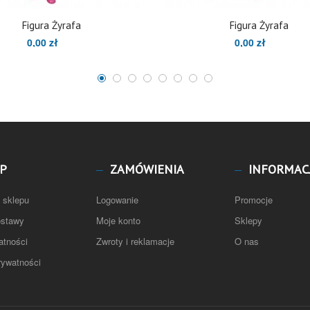
Figura Żyrafa
Figura Żyrafa
0,00 zł
0,00 zł
P
ZAMÓWIENIA
INFORMAC
 sklepu
Logowanie
Promocje
ostawy
Moje konto
Sklepy
atności
Zwroty i reklamacje
O nas
rywatności