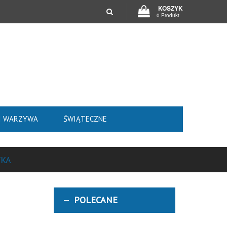
KOSZYK
0 Produkt
I WARZYWA
ŚWIĄTECZNE
WKA
POLECANE