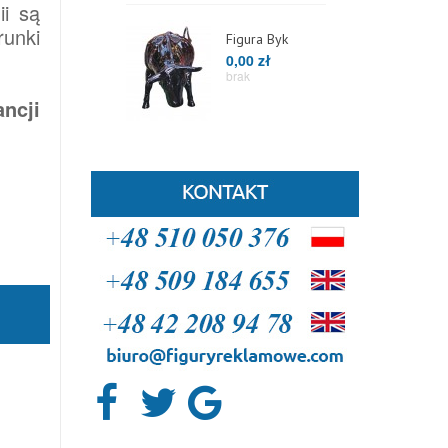
i są
runki
Figura Byk
0,00 zł
brak
ncji