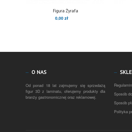
Figura Żyrafa
0,00 zł
O NAS
SKLE
Regulamin
Od ponad 18 lat zajmujemy się sprzedażą
figur 3D z laminatu, oferujemy produkty dla
Sposób d
branży gastronomicznej oraz reklamowej.
Sposób pł
Polityka p