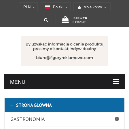
PLN
Polski
Moje konto
KOSZYK
0 Produkt
MENU
STRONA GŁÓWNA
GASTRONOMIA