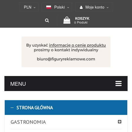
PLN
Polski
Moje konto
KOSZYK
0 Produkt
MENU
STRONA GŁÓWNA
GASTRONOMIA