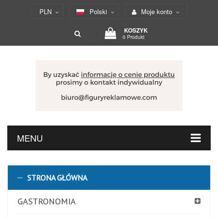
PLN
Polski
Moje konto
KOSZYK
0 Produkt
MENU
STRONA GŁÓWNA
GASTRONOMIA