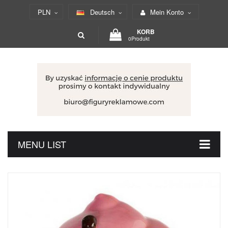
PLN
Deutsch
Mein Konto
KORB
0Produkt
MENU LIST