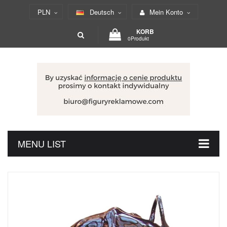
PLN
Deutsch
Mein Konto
KORB
0Produkt
MENU LIST