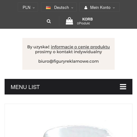
PLN
Deutsch
Mein Konto
KORB
0Produkt
MENU LIST