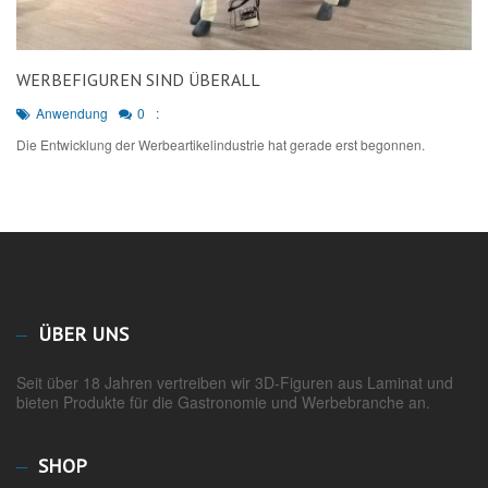
WERBEFIGUREN SIND ÜBERALL
Anwendung
0
:
Die Entwicklung der Werbeartikelindustrie hat gerade erst begonnen.
ÜBER UNS
Seit über 18 Jahren vertreiben wir 3D-Figuren aus Laminat und
bieten Produkte für die Gastronomie und Werbebranche an.
SHOP