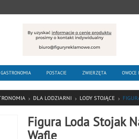
GASTRONOMIA
POSTACIE
ZWIERZĘTA
OWOCE 
TRONOMIA
DLA LODZIARNI
LODY STOJĄCE
FIGUR
Figura Loda Stojak N
Wafle