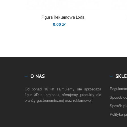
Figura Reklamowa Loda
0,00 zł
O NAS
SKLE
Regulamin
Od ponad 18 lat zajmujemy się sprzedażą
figur 3D z laminatu, oferujemy produkty dla
Sposób d
branży gastronomicznej oraz reklamowej.
Sposób pł
Polityka p