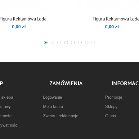
Figura Reklamowa Loda
Figura Reklamowa Lod
0,00 zł
0,00 zł
P
ZAMÓWIENIA
INFORMAC
 sklepu
Logowanie
Promocje
ostawy
Moje konto
Sklepy
atności
Zwroty i reklamacje
O nas
rywatności