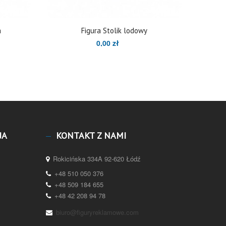
a
Figura Stolik lodowy
0,00 zł
JA
KONTAKT Z NAMI
Rokicińska 334A 92-620 Łódź
+48 510 050 376
+48 509 184 655
+48 42 208 94 78
biuro@figuryreklamowe.com