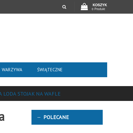
KOSZYK
0 Produkt
I WARZYWA
ŚWIĄTECZNE
A LODA STOJAK NA WAFLE
a
POLECANE