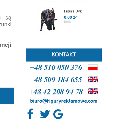
Figura Byk
i są
0,00 zł
brak
runki
ncji