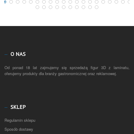
O NAS
Od ponad 18 lat zajmujemy się sprzedażą figur 3D z laminatu,
oferujemy produkty dla branży gastronomicznej oraz reklamowej.
SKLEP
Regulamin sklepu
Sposób dostawy